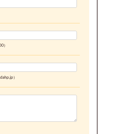
00）
ahp.jp）