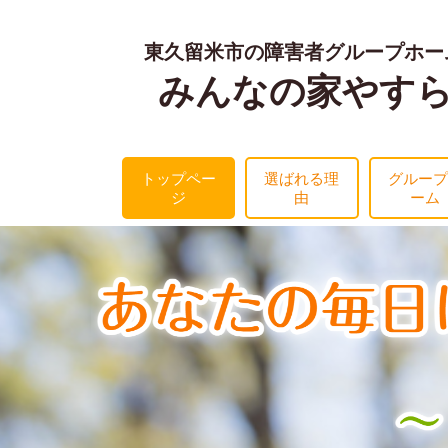
東久留米市の障害者グループホー
みんなの家やす
トップペー
選ばれる理
グループ
ジ
由
ーム